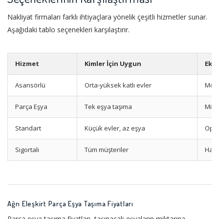
Nakliyat firmaları farklı ihtiyaçlara yönelik çeşitli hizmetler sunar.
Aşağıdaki tablo seçenekleri karşılaştırır.
Hizmet
Kimler İçin Uygun
Ekst
Asansörlü
Orta-yüksek katlı evler
Mont
Parça Eşya
Tek eşya taşıma
Mini
Standart
Küçük evler, az eşya
Opsi
Sigortalı
Tüm müşteriler
Hasa
Ağrı Eleşkirt Parça Eşya Taşıma Fiyatları
Parça eşya taşıma fiyatları, taşınacak eşyaların miktarına,