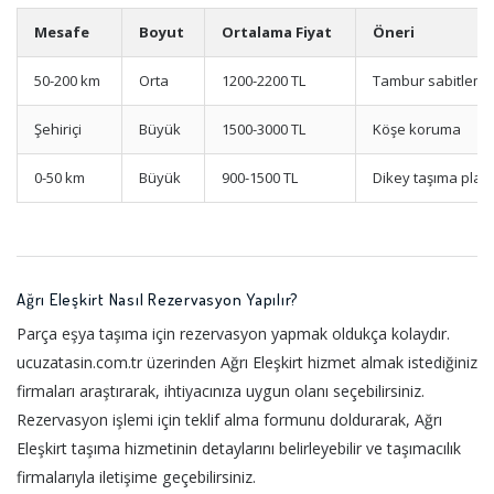
Mesafe
Boyut
Ortalama Fiyat
Öneri
50-200 km
Orta
1200-2200 TL
Tambur sabitleme
Şehiriçi
Büyük
1500-3000 TL
Köşe koruma
0-50 km
Büyük
900-1500 TL
Dikey taşıma planı
Ağrı Eleşkirt Nasıl Rezervasyon Yapılır?
Parça eşya taşıma için rezervasyon yapmak oldukça kolaydır.
ucuzatasin.com.tr üzerinden Ağrı Eleşkirt hizmet almak istediğiniz
firmaları araştırarak, ihtiyacınıza uygun olanı seçebilirsiniz.
Rezervasyon işlemi için teklif alma formunu doldurarak, Ağrı
Eleşkirt taşıma hizmetinin detaylarını belirleyebilir ve taşımacılık
firmalarıyla iletişime geçebilirsiniz.