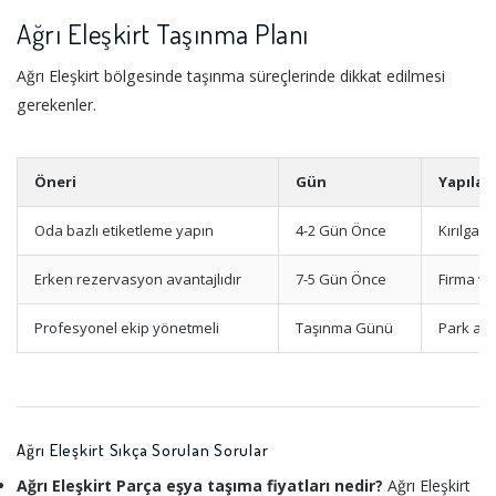
Ağrı Eleşkirt Taşınma Planı
Ağrı Eleşkirt bölgesinde taşınma süreçlerinde dikkat edilmesi
gerekenler.
Öneri
Gün
Yapılac
Oda bazlı etiketleme yapın
4-2 Gün Önce
Kırılgan
Erken rezervasyon avantajlıdır
7-5 Gün Önce
Firma ve
Profesyonel ekip yönetmeli
Taşınma Günü
Park ala
Ağrı Eleşkirt Sıkça Sorulan Sorular
Ağrı Eleşkirt Parça eşya taşıma fiyatları nedir?
Ağrı Eleşkirt