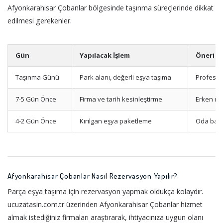
Afyonkarahisar Çobanlar bölgesinde taşınma süreçlerinde dikkat
edilmesi gerekenler.
Gün
Yapılacak İşlem
Öneri
Taşınma Günü
Park alanı, değerli eşya taşıma
Profesyo
7-5 Gün Önce
Firma ve tarih kesinleştirme
Erken re
4-2 Gün Önce
Kırılgan eşya paketleme
Oda bazl
Afyonkarahisar Çobanlar Nasıl Rezervasyon Yapılır?
Parça eşya taşıma için rezervasyon yapmak oldukça kolaydır.
ucuzatasin.com.tr üzerinden Afyonkarahisar Çobanlar hizmet
almak istediğiniz firmaları araştırarak, ihtiyacınıza uygun olanı