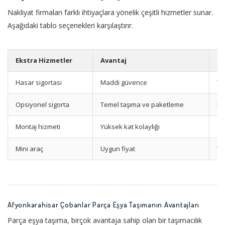
Nakliyat firmaları farklı ihtiyaçlara yönelik çeşitli hizmetler sunar.
Aşağıdaki tablo seçenekleri karşılaştırır.
Ekstra Hizmetler
Avantaj
Ki
Hasar sigortası
Maddi güvence
Tü
Opsiyonel sigorta
Temel taşıma ve paketleme
Kü
Montaj hizmeti
Yüksek kat kolaylığı
Or
Mini araç
Uygun fiyat
Te
Afyonkarahisar Çobanlar Parça Eşya Taşımanın Avantajları
Parça eşya taşıma, birçok avantaja sahip olan bir taşımacılık