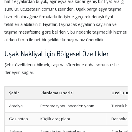
hafif eşyalardan büyük, ağır eşyalara kadar geniş bir fiyat aralığı
sunulur. ucuzatasin.com.tr üzerinden, Uşak parça eşya taşıma
hizmeti alacağınız firmalarla iletişime geçerek detaylı fiyat
teklifleri alabilirsiniz. Fiyatlar, taşınacak eşyaların sayısına ve
taşıma mesafesine göre belirlenir, bu nedenle taşımacılık hizmeti
alırken firma ile net bir şekilde konuşmanız önemlidir.
Uşak Nakliyat İçin Bölgesel Özellikler
Şehir özelliklerini bilmek, taşıma sürecinde daha sorunsuz bir
deneyim sağlar.
Şehir
Planlama Önerisi
Özel Dur
Antalya
Rezervasyonu önceden yapın
Turistik bö
Gaziantep
Küçük araç planı
Dar sokak 
Ankara
Asansör izni kontrol edin
Site kuralla