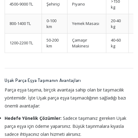
>150
4500-9000 TL
Şehiriçi
Piyano
B
kg
0-100
20-40
800-1400 TL
Yemek Masası
Or
km
kg
50-200
Çamaşır
40-60
1200-2200 TL
Or
km
Makinesi
kg
Uşak Parça Eşya Taşımanın Avantajları
Parça eşya taşıma, birçok avantaja sahip olan bir taşımacılık
yöntemidir. İşte Uşak parça eşya taşımacılığının sağladığı bazı
önemli avantajlar:
Hedefe Yönelik Çözümler:
Sadece taşımanız gereken Uşak
parça eşya için ödeme yaparsınız. Büyük taşınmalara kıyasla
sadece ihtiyacınız olan hizmeti alırsınız.