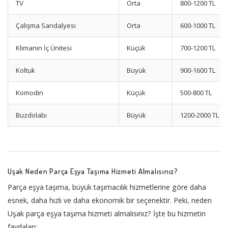
TV
Orta
800-1200 TL
Çalışma Sandalyesi
Orta
600-1000 TL
Klimanın İç Ünitesi
Küçük
700-1200 TL
Koltuk
Büyük
900-1600 TL
Komodin
Küçük
500-800 TL
Buzdolabı
Büyük
1200-2000 TL
Uşak Neden Parça Eşya Taşıma Hizmeti Almalısınız?
Parça eşya taşıma, büyük taşımacılık hizmetlerine göre daha
esnek, daha hızlı ve daha ekonomik bir seçenektir. Peki, neden
Uşak parça eşya taşıma hizmeti almalısınız? İşte bu hizmetin
faydaları: