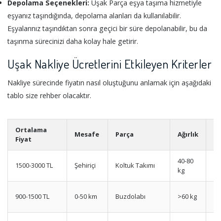
Depolama Seçenekleri:
Uşak Parça eşya taşıma hizmetiyle
eşyanız taşındığında, depolama alanları da kullanılabilir.
Eşyalarınız taşındıktan sonra geçici bir süre depolanabilir, bu da
taşınma sürecinizi daha kolay hale getirir.
Uşak Nakliye Ücretlerini Etkileyen Kriterler
Nakliye sürecinde fiyatın nasıl oluştuğunu anlamak için aşağıdaki
tablo size rehber olacaktır.
Ortalama
Mesafe
Parça
Ağırlık
B
Fiyat
40-80
1500-3000 TL
Şehiriçi
Koltuk Takımı
B
kg
900-1500 TL
0-50 km
Buzdolabı
>60 kg
B