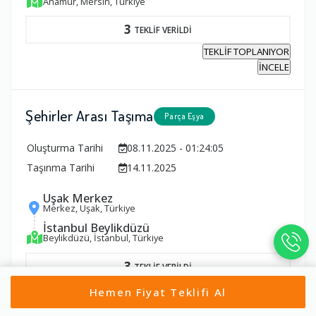
Anamur, Mersin, Türkiye
3
TEKLİF VERİLDİ
TEKLİF TOPLANIYOR
İNCELE
Şehirler Arası Taşıma
Parça Eşya
Oluşturma Tarihi
08.11.2025 - 01:24:05
Taşınma Tarihi
14.11.2025
Uşak Merkez
Merkez, Uşak, Türkiye
İstanbul Beylikdüzü
Beylikdüzü, İstanbul, Türkiye
3
TEKLİF VERİLDİ
TEKLİF TOPLANIYOR
Hemen Fiyat Teklifi Al
İNCELE