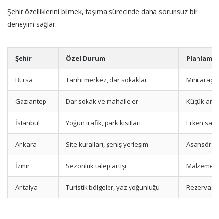
Şehir özelliklerini bilmek, taşıma sürecinde daha sorunsuz bir
deneyim sağlar.
Şehir
Özel Durum
Planlama 
Bursa
Tarihi merkez, dar sokaklar
Mini araç 
Gaziantep
Dar sokak ve mahalleler
Küçük araç
İstanbul
Yoğun trafik, park kısıtları
Erken saat
Ankara
Site kuralları, geniş yerleşim
Asansör izn
İzmir
Sezonluk talep artışı
Malzeme ve
Antalya
Turistik bölgeler, yaz yoğunluğu
Rezervasy