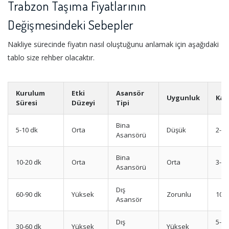
Trabzon Taşıma Fiyatlarının
Değişmesindeki Sebepler
Nakliye sürecinde fiyatın nasıl oluştuğunu anlamak için aşağıdaki
tablo size rehber olacaktır.
Kurulum
Etki
Asansör
Uygunluk
Kat
Süresi
Düzeyi
Tipi
Bina
5-10 dk
Orta
Düşük
2-3
Asansörü
Bina
10-20 dk
Orta
Orta
3-5
Asansörü
Dış
60-90 dk
Yüksek
Zorunlu
10+
Asansör
Dış
5-
30-60 dk
Yüksek
Yüksek