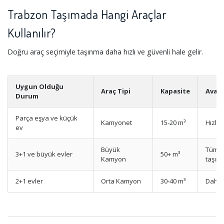
Trabzon Taşımada Hangi Araçlar
Kullanılır?
Doğru araç seçimiyle taşınma daha hızlı ve güvenli hale gelir.
Uygun Olduğu
Araç Tipi
Kapasite
Avan
Durum
Parça eşya ve küçük
Kamyonet
15-20 m³
Hızlı
ev
Büyük
Tüm e
3+1 ve büyük evler
50+ m³
Kamyon
taşım
2+1 evler
Orta Kamyon
30-40 m³
Daha 