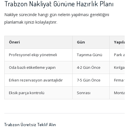
Trabzon Nakliyat Gününe Hazırlık Planı
Nakliye sürecinde hangi gün nelerin yapılması gerektiğini
planlamak işinizi kolaylaştırır.
Öneri
Gün
Yapılac
Profesyonel ekip yönetmeli
Taşınma Günü
Park ala
Oda bazlı etiketleme yapın
4-2 Gün Önce
Kırılgan
Erken rezervasyon avantajlıdır
7-5 Gün Önce
Firma ve
Eksik parça kontrolü
Sonrası
Montaj k
Trabzon Ücretsiz Teklif Alın