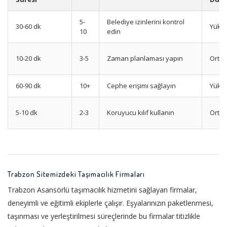
5-
Belediye izinlerini kontrol
30-60 dk
Yüks
10
edin
10-20 dk
3-5
Zaman planlaması yapın
Orta
60-90 dk
10+
Cephe erişimi sağlayın
Yüks
5-10 dk
2-3
Koruyucu kılıf kullanın
Orta
Trabzon Sitemizdeki Taşımacılık Firmaları
Trabzon Asansörlü taşımacılık hizmetini sağlayan firmalar,
deneyimli ve eğitimli ekiplerle çalışır. Eşyalarınızın paketlenmesi,
taşınması ve yerleştirilmesi süreçlerinde bu firmalar titizlikle