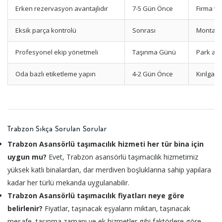
Erken rezervasyon avantajlıdır
7-5 Gün Önce
Firma ve
Eksik parça kontrolü
Sonrası
Montaj k
Profesyonel ekip yönetmeli
Taşınma Günü
Park ala
Oda bazlı etiketleme yapın
4-2 Gün Önce
Kırılgan
Trabzon Sıkça Sorulan Sorular
Trabzon Asansörlü taşımacılık hizmeti her tür bina için
uygun mu?
Evet, Trabzon asansörlü taşımacılık hizmetimiz
yüksek katlı binalardan, dar merdiven boşluklarına sahip yapılara
kadar her türlü mekanda uygulanabilir.
Trabzon Asansörlü taşımacılık fiyatları neye göre
belirlenir?
Fiyatlar, taşınacak eşyaların miktarı, taşınacak
mesafe, taşınma zamanı ve ek hizmetler gibi faktörlere göre