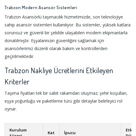
Trabzon Modern Asansör Sistemleri
Trabzon Asansörlü taşımacılık hizmetimizde, son teknolojiye
sahip asansör sistemleri kullanılıyor. Bu sistemler, yüksek katlara
sorunsuz ve güvenli bir şekilde ulaşabilen modern ekipmanlarla
donatılmıştır. Eşyalarınızın güvenliğini sağlamak için
asansörlerimiz düzenli olarak bakım ve kontrollerden
geçirilmektedir.
Trabzon Nakliye Ücretlerini Etkileyen
Kriterler
Taşıma fiyatları tek bir sabit rakamdan oluşmaz; şehir koşulları,
eşya yoğunluğu ve paketleme türü gibi detaylar belirleyici rol
oynar.
Kurulum
Etki
Kat
İpucu
Süresi
Düze