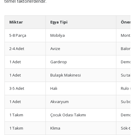
temel faktörlerdendir.
Miktar
Eşya Tipi
Öneri
5-8 Parça
Mobilya
Montaj 
2-4 Adet
Avize
Balonlu
1 Adet
Gardırop
Demonta
1 Adet
Bulaşık Makinesi
Su tahli
3-5 Adet
Halı
Rulo sa
1 Adet
Akvaryum
Su boşa
1 Takım
Çocuk Odası Takımı
Demonta
1 Takım
Klima
Sök-tak