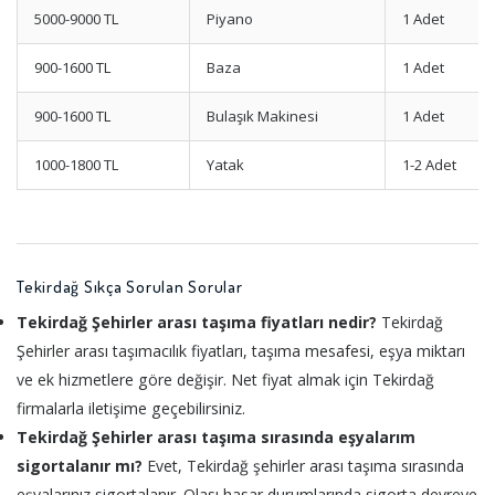
5000-9000 TL
Piyano
1 Adet
900-1600 TL
Baza
1 Adet
900-1600 TL
Bulaşık Makinesi
1 Adet
1000-1800 TL
Yatak
1-2 Adet
Tekirdağ Sıkça Sorulan Sorular
Tekirdağ Şehirler arası taşıma fiyatları nedir?
Tekirdağ
Şehirler arası taşımacılık fiyatları, taşıma mesafesi, eşya miktarı
ve ek hizmetlere göre değişir. Net fiyat almak için Tekirdağ
firmalarla iletişime geçebilirsiniz.
Tekirdağ Şehirler arası taşıma sırasında eşyalarım
sigortalanır mı?
Evet, Tekirdağ şehirler arası taşıma sırasında
eşyalarınız sigortalanır. Olası hasar durumlarında sigorta devreye