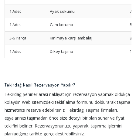
1 Adet
Ayak sökümü
700
1 Adet
Cam koruma
800
3-6 Parça
Kırılmaya karşı ambalaj
800
1 Adet
Dikey taşıma
120
Tekirdağ Nasıl Rezervasyon Yapılır?
Tekirdağ Şehirler arası nakliyat için rezervasyon yapmak oldukça
kolaydır. Web sitemizdeki teklif alma formunu doldurarak taşıma
hizmetinizi rezerve edebilirsiniz. Tekirdağ Taşıma firmaları,
eşyalarınızı taşımadan önce size detaylı bir plan sunar ve fiyat
teklifini belirler. Rezervasyonunuzu yaparak, taşınma işlemini
planladığınız tarihte gerçekleştirebilirsiniz.