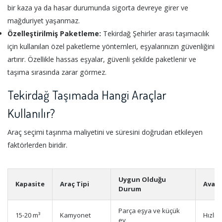
bir kaza ya da hasar durumunda sigorta devreye girer ve
mağduriyet yaşanmaz.
Özelleştirilmiş Paketleme:
Tekirdağ Şehirler arası taşımacılık
için kullanılan özel paketleme yöntemleri, eşyalarınızın güvenliğini
artırır. Özellikle hassas eşyalar, güvenli şekilde paketlenir ve
taşıma sırasında zarar görmez.
Tekirdağ Taşımada Hangi Araçlar
Kullanılır?
Araç seçimi taşınma maliyetini ve süresini doğrudan etkileyen
faktörlerden biridir.
Uygun Olduğu
Kapasite
Araç Tipi
Avant
Durum
Parça eşya ve küçük
15-20 m³
Kamyonet
Hızlı 
ev