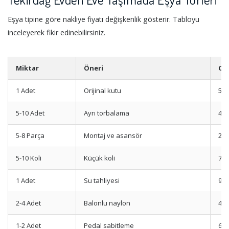
Eşya tipine göre nakliye fiyatı değişkenlik gösterir. Tabloyu
inceleyerek fikir edinebilirsiniz.
Miktar
Öneri
Or
1 Adet
Orijinal kutu
500
5-10 Adet
Ayrı torbalama
400
5-8 Parça
Montaj ve asansör
200
5-10 Koli
Küçük koli
700
1 Adet
Su tahliyesi
900
2-4 Adet
Balonlu naylon
400
1-2 Adet
Pedal sabitleme
600