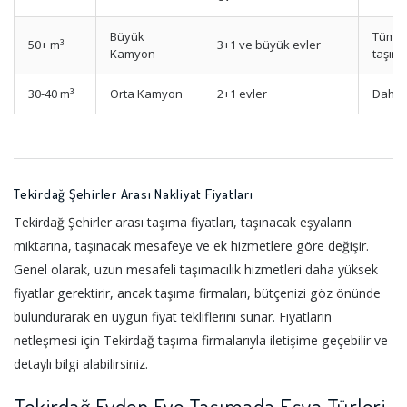
Büyük
Tüm eş
50+ m³
3+1 ve büyük evler
Kamyon
taşım
30-40 m³
Orta Kamyon
2+1 evler
Daha f
Tekirdağ Şehirler Arası Nakliyat Fiyatları
Tekirdağ Şehirler arası taşıma fiyatları, taşınacak eşyaların
miktarına, taşınacak mesafeye ve ek hizmetlere göre değişir.
Genel olarak, uzun mesafeli taşımacılık hizmetleri daha yüksek
fiyatlar gerektirir, ancak taşıma firmaları, bütçenizi göz önünde
bulundurarak en uygun fiyat tekliflerini sunar. Fiyatların
netleşmesi için Tekirdağ taşıma firmalarıyla iletişime geçebilir ve
detaylı bilgi alabilirsiniz.
Tekirdağ Evden Eve Taşımada Eşya Türleri