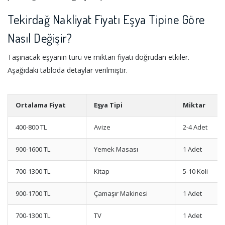
Tekirdağ Nakliyat Fiyatı Eşya Tipine Göre
Nasıl Değişir?
Taşınacak eşyanın türü ve miktarı fiyatı doğrudan etkiler.
Aşağıdaki tabloda detaylar verilmiştir.
Ortalama Fiyat
Eşya Tipi
Miktar
400-800 TL
Avize
2-4 Adet
900-1600 TL
Yemek Masası
1 Adet
700-1300 TL
Kitap
5-10 Koli
900-1700 TL
Çamaşır Makinesi
1 Adet
700-1300 TL
TV
1 Adet