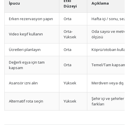
Etki
İpucu
Açıklama
Düzeyi
Erken rezervasyon yapın
Orta
Hafta içi / sonu, sezo
Orta-
Oda sayısı ve metre
Video keşif kullanın
Yüksek
ölçüsü
Ücretleri planlayın
Orta
Köprü/otoban kullanı
Değerli eşya için tam
Orta
Temel/Tam kapsam
kapsam
Asansör izni alın
Yüksek
Merdiven veya dış a
Şehir içi ve şehirler a
Alternatif rota seçin
Yüksek
farkları