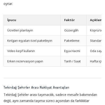
oynar.
İpucu
Faktör
Açıklama
Ücretleri planlayın
Güzergâh
Köprü/oto
Kırılgan eşyaları özel paketleyin
Paketleme
Standart 
Video keşif kullanın
Eşya Hacmi
Oda sayıs
Erken rezervasyon yapın
Tarih / Saat
Hafta içi /
Tekirdağ Şehirler Arası Nakliyat Avantajları
Tekirdağ Şehirler arası taşımacılık, sadece mesafe bakımından
değil, aynı zamanda taşıma süreci açısından da farklılıklar