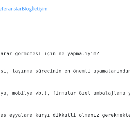
eferanslar
Blog
İletişim
arar görmemesi için ne yapmalıyım?

esi, taşınma sürecinin en önemli aşamalarında
şya, mobilya vb.), firmalar özel ambalajlama 
sas eşyalara karşı dikkatli olmanız gerekmekt