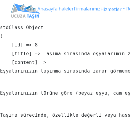
Anasayfa
İhaleler
Firmalarımız
R
Hizmetler
stdClass Object

(

    [id] => 8

    [title] => Taşıma sırasında eşyalarımın z
    [content] => 
Eşyalarınızın taşınma sırasında zarar görmem
Eşyalarınızın türüne göre (beyaz eşya, cam e
Taşıma sürecinde, özellikle değerli veya has