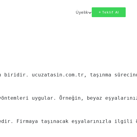
Üyelik
Teklif Al
n biridir. ucuzatasin.com.tr, taşınma sürecin
yöntemleri uygular. Örneğin, beyaz eşyalarını
edir. Firmaya taşınacak eşyalarınızla ilgili 