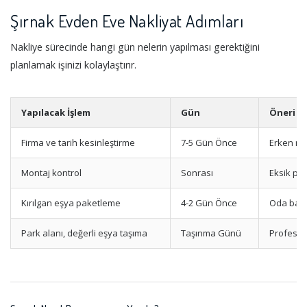
Şırnak Evden Eve Nakliyat Adımları
Nakliye sürecinde hangi gün nelerin yapılması gerektiğini
planlamak işinizi kolaylaştırır.
Yapılacak İşlem
Gün
Öneri
Firma ve tarih kesinleştirme
7-5 Gün Önce
Erken re
Montaj kontrol
Sonrası
Eksik pa
Kırılgan eşya paketleme
4-2 Gün Önce
Oda bazl
Park alanı, değerli eşya taşıma
Taşınma Günü
Profesyo