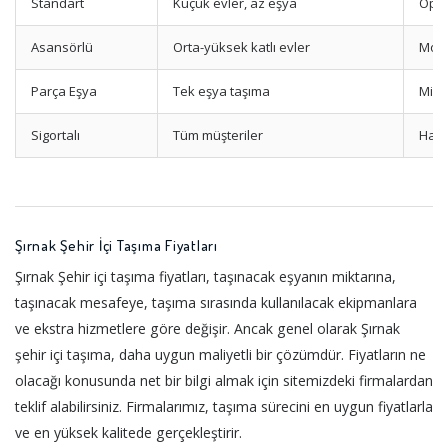
Standart
Küçük evler, az eşya
Opsi
Asansörlü
Orta-yüksek katlı evler
Mont
Parça Eşya
Tek eşya taşıma
Mini
Sigortalı
Tüm müşteriler
Hasa
Şırnak Şehir İçi Taşıma Fiyatları
Şırnak Şehir içi taşıma fiyatları, taşınacak eşyanın miktarına,
taşınacak mesafeye, taşıma sırasında kullanılacak ekipmanlara
ve ekstra hizmetlere göre değişir. Ancak genel olarak Şırnak
şehir içi taşıma, daha uygun maliyetli bir çözümdür. Fiyatların ne
olacağı konusunda net bir bilgi almak için sitemizdeki firmalardan
teklif alabilirsiniz. Firmalarımız, taşıma sürecini en uygun fiyatlarla
ve en yüksek kalitede gerçekleştirir.