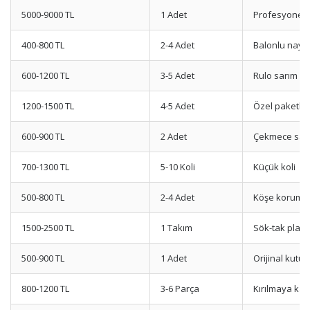
5000-9000 TL
1 Adet
Profesyonel 
400-800 TL
2-4 Adet
Balonlu nayl
600-1200 TL
3-5 Adet
Rulo sarım
1200-1500 TL
4-5 Adet
Özel paketl
600-900 TL
2 Adet
Çekmece sabi
700-1300 TL
5-10 Koli
Küçük koli
500-800 TL
2-4 Adet
Köşe koruma
1500-2500 TL
1 Takım
Sök-tak planı
500-900 TL
1 Adet
Orijinal kutu
800-1200 TL
3-6 Parça
Kırılmaya kar