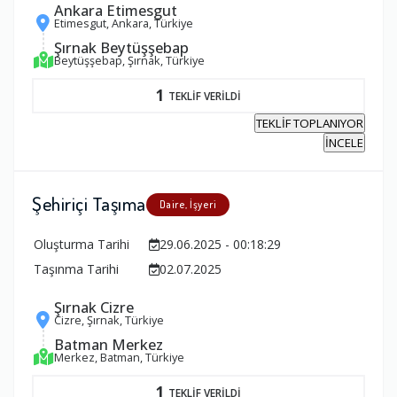
Ankara Etimesgut
Etimesgut, Ankara, Türkiye
Şırnak Beytüşşebap
Beytüşşebap, Şırnak, Türkiye
1
TEKLİF VERİLDİ
TEKLİF TOPLANIYOR
İNCELE
Şehiriçi Taşıma
Daire, İşyeri
Oluşturma Tarihi
29.06.2025 - 00:18:29
Taşınma Tarihi
02.07.2025
Şırnak Cizre
Cizre, Şırnak, Türkiye
Batman Merkez
Merkez, Batman, Türkiye
1
TEKLİF VERİLDİ