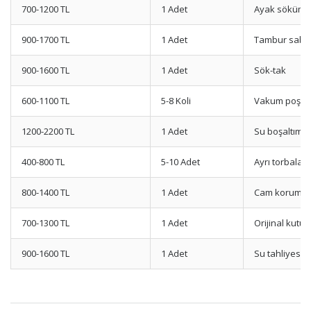
700-1200 TL
1 Adet
Ayak sökümü
900-1700 TL
1 Adet
Tambur sabi
900-1600 TL
1 Adet
Sök-tak
600-1100 TL
5-8 Koli
Vakum poşeti
1200-2200 TL
1 Adet
Su boşaltımı
400-800 TL
5-10 Adet
Ayrı torbala
800-1400 TL
1 Adet
Cam koruma
700-1300 TL
1 Adet
Orijinal kutu
900-1600 TL
1 Adet
Su tahliyesi