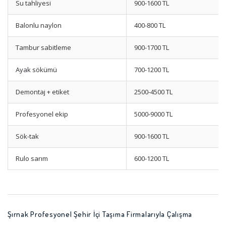
Su tahliyesi
900-1600 TL
Balonlu naylon
400-800 TL
Tambur sabitleme
900-1700 TL
Ayak sökümü
700-1200 TL
Demontaj + etiket
2500-4500 TL
Profesyonel ekip
5000-9000 TL
Sök-tak
900-1600 TL
Rulo sarım
600-1200 TL
Şırnak Profesyonel Şehir İçi Taşıma Firmalarıyla Çalışma