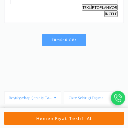
TEKLİF TOPLANIYOR
İNCELE
Tümünü Gör
Beytüşşebap Şehir İçi Taşı
Cizre Şehir İçi Taşıma
ma
Güçlükonak Şehir İçi Taşım
İdil Şehir İçi Taşıma
Hemen Fiyat Teklifi Al
a