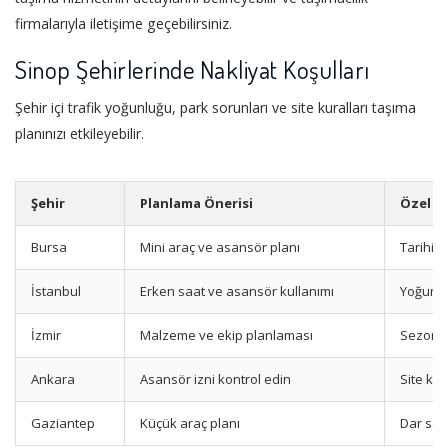
firmalarıyla iletişime geçebilirsiniz.
Sinop Şehirlerinde Nakliyat Koşulları
Şehir içi trafik yoğunluğu, park sorunları ve site kuralları taşıma
planınızı etkileyebilir.
Şehir
Planlama Önerisi
Özel D
Bursa
Mini araç ve asansör planı
Tarihi 
İstanbul
Erken saat ve asansör kullanımı
Yoğun tr
İzmir
Malzeme ve ekip planlaması
Sezonluk
Ankara
Asansör izni kontrol edin
Site kur
Gaziantep
Küçük araç planı
Dar sok