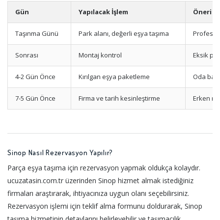
Gün
Yapılacak İşlem
Öneri
Taşınma Günü
Park alanı, değerli eşya taşıma
Profesyo
Sonrası
Montaj kontrol
Eksik pa
4-2 Gün Önce
Kırılgan eşya paketleme
Oda bazl
7-5 Gün Önce
Firma ve tarih kesinleştirme
Erken re
Sinop Nasıl Rezervasyon Yapılır?
Parça eşya taşıma için rezervasyon yapmak oldukça kolaydır.
ucuzatasin.com.tr üzerinden Sinop hizmet almak istediğiniz
firmaları araştırarak, ihtiyacınıza uygun olanı seçebilirsiniz.
Rezervasyon işlemi için teklif alma formunu doldurarak, Sinop
taşıma hizmetinin detaylarını belirleyebilir ve taşımacılık