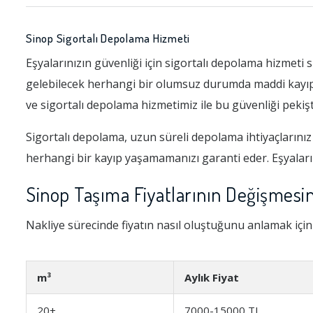
Sinop Sigortalı Depolama Hizmeti
Eşyalarınızın güvenliği için sigortalı depolama hizmet
gelebilecek herhangi bir olumsuz durumda maddi kayıplar
ve sigortalı depolama hizmetimiz ile bu güvenliği pekişt
Sigortalı depolama, uzun süreli depolama ihtiyaçlarınız 
herhangi bir kayıp yaşamamanızı garanti eder. Eşyalar
Sinop Taşıma Fiyatlarının Değişmesi
Nakliye sürecinde fiyatın nasıl oluştuğunu anlamak için 
m³
Aylık Fiyat
20+
7000-15000 TL