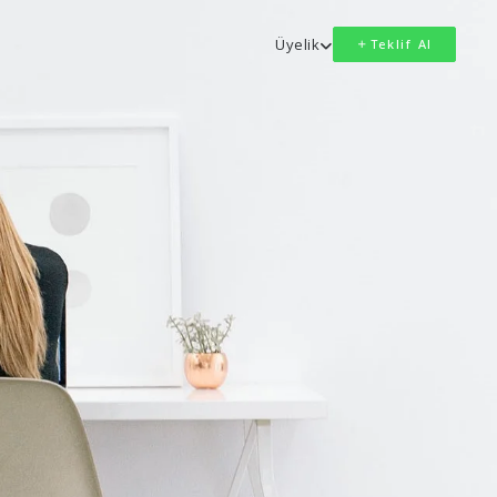
Üyelik
Teklif Al