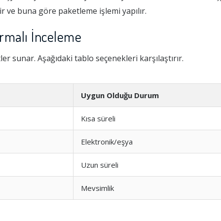
r ve buna göre paketleme işlemi yapılır.
ırmalı İnceleme
tler sunar. Aşağıdaki tablo seçenekleri karşılaştırır.
Uygun Olduğu Durum
Kısa süreli
Elektronik/eşya
Uzun süreli
Mevsimlik