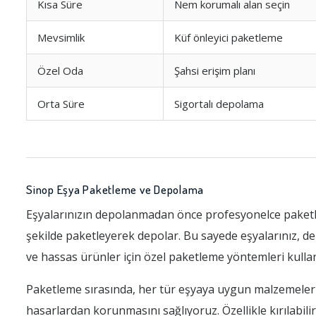
Kısa Süre
Nem korumalı alan seçin
Mevsimlik
Küf önleyici paketleme
Özel Oda
Şahsi erişim planı
Orta Süre
Sigortalı depolama
Sinop Eşya Paketleme ve Depolama
Eşyalarınızın depolanmadan önce profesyonelce paketle
şekilde paketleyerek depolar. Bu sayede eşyalarınız, d
ve hassas ürünler için özel paketleme yöntemleri kulla
Paketleme sırasında, her tür eşyaya uygun malzemeler 
hasarlardan korunmasını sağlıyoruz. Özellikle kırılabilir