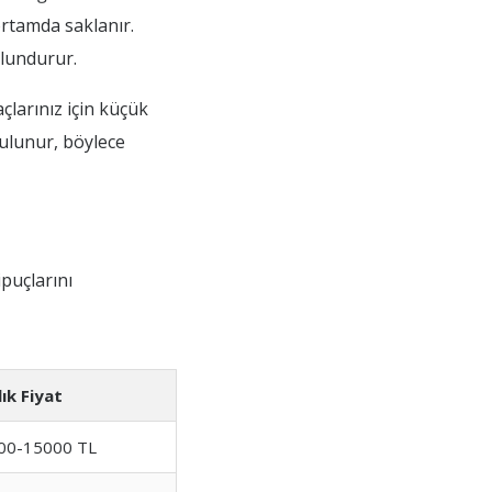
 ortamda saklanır.
ulundurur.
çlarınız için küçük
bulunur, böylece
ipuçlarını
lık Fiyat
00-15000 TL