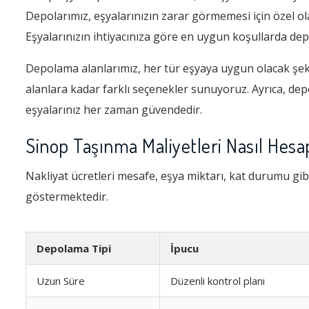
Depolarımız, eşyalarınızın zarar görmemesi için özel olar
Eşyalarınızın ihtiyacınıza göre en uygun koşullarda dep
Depolama alanlarımız, her tür eşyaya uygun olacak şekil
alanlara kadar farklı seçenekler sunuyoruz. Ayrıca, de
eşyalarınız her zaman güvendedir.
Sinop Taşınma Maliyetleri Nasıl Hesa
Nakliyat ücretleri mesafe, eşya miktarı, kat durumu gibi
göstermektedir.
Depolama Tipi
İpucu
Uzun Süre
Düzenli kontrol planı