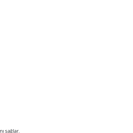
ı sağlar.