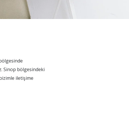
 bölgesinde
z. Sinop bölgesindeki
izimle iletişime