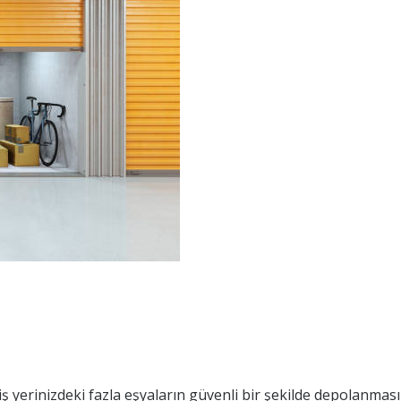
ş yerinizdeki fazla eşyaların güvenli bir şekilde depolanmasın