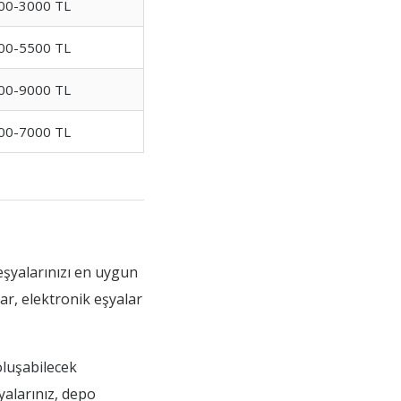
00-3000 TL
00-5500 TL
00-9000 TL
00-7000 TL
eşyalarınızı en uygun
r, elektronik eşyalar
oluşabilecek
şyalarınız, depo