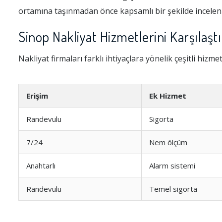
ortamına taşınmadan önce kapsamlı bir şekilde inceleni
Sinop Nakliyat Hizmetlerini Karşılaşt
Nakliyat firmaları farklı ihtiyaçlara yönelik çeşitli hizme
Erişim
Ek Hizmet
Randevulu
Sigorta
7/24
Nem ölçüm
Anahtarlı
Alarm sistemi
Randevulu
Temel sigorta