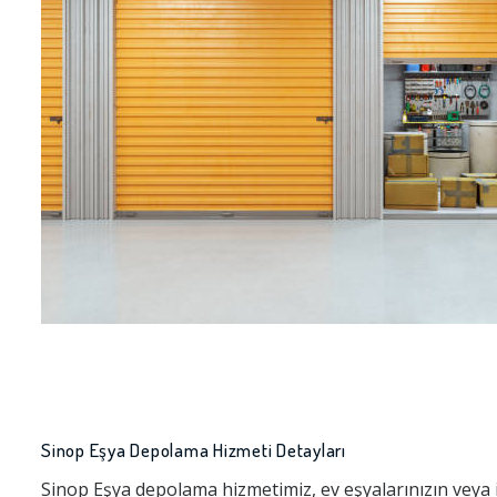
Sinop Eşya Depolama Hizmeti Detayları
Sinop Eşya depolama hizmetimiz, ev eşyalarınızın veya i