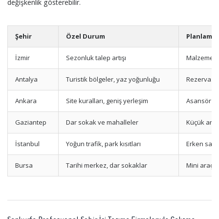
değişkenlik gösterebilir.
Şehir
Özel Durum
Planlama 
İzmir
Sezonluk talep artışı
Malzeme ve
Antalya
Turistik bölgeler, yaz yoğunluğu
Rezervasy
Ankara
Site kuralları, geniş yerleşim
Asansör izn
Gaziantep
Dar sokak ve mahalleler
Küçük araç
İstanbul
Yoğun trafik, park kısıtları
Erken saat
Bursa
Tarihi merkez, dar sokaklar
Mini araç 