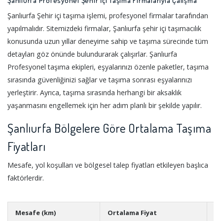
Şanlıurfa Profesyonel Şehir İçi Taşıma Firmalarıyla Çalışma
Şanlıurfa Şehir içi taşıma işlemi, profesyonel firmalar tarafından
yapılmalıdır. Sitemizdeki firmalar, Şanlıurfa şehir içi taşımacılık
konusunda uzun yıllar deneyime sahip ve taşıma sürecinde tüm
detayları göz önünde bulundurarak çalışırlar. Şanlıurfa
Profesyonel taşıma ekipleri, eşyalarınızı özenle paketler, taşıma
sırasında güvenliğinizi sağlar ve taşıma sonrası eşyalarınızı
yerleştirir. Ayrıca, taşıma sırasında herhangi bir aksaklık
yaşanmasını engellemek için her adım planlı bir şekilde yapılır.
Şanlıurfa Bölgelere Göre Ortalama Taşıma
Fiyatları
Mesafe, yol koşulları ve bölgesel talep fiyatları etkileyen başlıca
faktörlerdir.
Mesafe (km)
Ortalama Fiyat
B