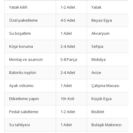
Yatak kılıfı
1-2 Adet
Yatak
Özel paketleme
4-5 Adet
Beyaz Eşya
Su boşaltımı
1 Adet
Akvaryum
Köşe koruma
2-4 Adet
Sehpa
Montaj ve asansör
5-8 Parça
Mobilya
Balonlu naylon
2-4 Adet
Avize
Ayak sökümü
1 Adet
Çalışma Masası
Etiketleme yapın
10+ Koli
Küçük Eşya
Pedal sabitleme
1-2 Adet
Bisiklet
Su tahliyesi
1 Adet
Bulaşık Makinesi