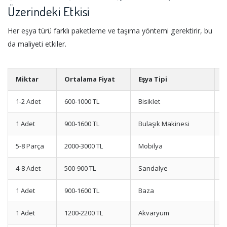
Üzerindeki Etkisi
Her eşya türü farklı paketleme ve taşıma yöntemi gerektirir, bu
da maliyeti etkiler.
Miktar
Ortalama Fiyat
Eşya Tipi
Ö
1-2 Adet
600-1000 TL
Bisiklet
P
1 Adet
900-1600 TL
Bulaşık Makinesi
S
5-8 Parça
2000-3000 TL
Mobilya
M
4-8 Adet
500-900 TL
Sandalye
İ
1 Adet
900-1600 TL
Baza
S
1 Adet
1200-2200 TL
Akvaryum
S