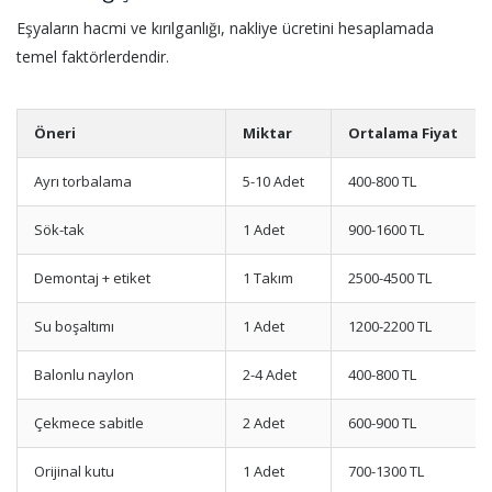
Eşyaların hacmi ve kırılganlığı, nakliye ücretini hesaplamada
temel faktörlerdendir.
Öneri
Miktar
Ortalama Fiyat
Ayrı torbalama
5-10 Adet
400-800 TL
Sök-tak
1 Adet
900-1600 TL
Demontaj + etiket
1 Takım
2500-4500 TL
Su boşaltımı
1 Adet
1200-2200 TL
Balonlu naylon
2-4 Adet
400-800 TL
Çekmece sabitle
2 Adet
600-900 TL
Orijinal kutu
1 Adet
700-1300 TL