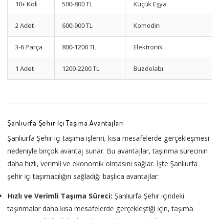
10+ Koli
500-800 TL
Küçük Eşya
E
2 Adet
600-900 TL
Komodin
Ç
3-6 Parça
800-1200 TL
Elektronik
K
1 Adet
1200-2200 TL
Buzdolabı
D
Şanlıurfa Şehir İçi Taşıma Avantajları
Şanlıurfa Şehir içi taşıma işlemi, kısa mesafelerde gerçekleşmesi
nedeniyle birçok avantaj sunar. Bu avantajlar, taşınma sürecinin
daha hızlı, verimli ve ekonomik olmasını sağlar. İşte Şanlıurfa
şehir içi taşımacılığın sağladığı başlıca avantajlar:
Hızlı ve Verimli Taşıma Süreci:
Şanlıurfa Şehir içindeki
taşınmalar daha kısa mesafelerde gerçekleştiği için, taşıma