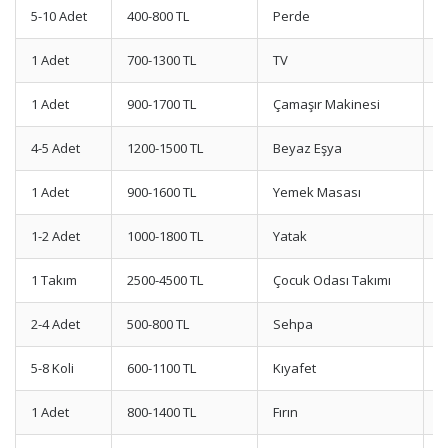
5-10 Adet
400-800 TL
Perde
A
1 Adet
700-1300 TL
TV
O
1 Adet
900-1700 TL
Çamaşır Makinesi
T
4-5 Adet
1200-1500 TL
Beyaz Eşya
Ö
1 Adet
900-1600 TL
Yemek Masası
S
1-2 Adet
1000-1800 TL
Yatak
Y
1 Takım
2500-4500 TL
Çocuk Odası Takımı
D
2-4 Adet
500-800 TL
Sehpa
K
5-8 Koli
600-1100 TL
Kıyafet
V
1 Adet
800-1400 TL
Fırın
C