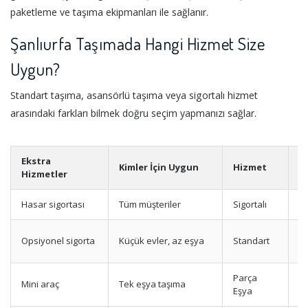
paketleme ve taşıma ekipmanları ile sağlanır.
Şanlıurfa Taşımada Hangi Hizmet Size
Uygun?
Standart taşıma, asansörlü taşıma veya sigortalı hizmet
arasındaki farkları bilmek doğru seçim yapmanızı sağlar.
Ekstra
Kimler İçin Uygun
Hizmet
A
Hizmetler
Hasar sigortası
Tüm müşteriler
Sigortalı
M
T
Opsiyonel sigorta
Küçük evler, az eşya
Standart
p
Parça
Mini araç
Tek eşya taşıma
Uy
Eşya