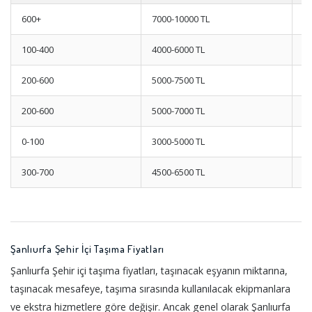
600+
7000-10000 TL
D
100-400
4000-6000 TL
E
200-600
5000-7500 TL
K
200-600
5000-7000 TL
A
0-100
3000-5000 TL
M
300-700
4500-6500 TL
İç
Şanlıurfa Şehir İçi Taşıma Fiyatları
Şanlıurfa Şehir içi taşıma fiyatları, taşınacak eşyanın miktarına,
taşınacak mesafeye, taşıma sırasında kullanılacak ekipmanlara
ve ekstra hizmetlere göre değişir. Ancak genel olarak Şanlıurfa