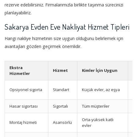
rezerve edebilirsiniz. Firmalarımızla birlikte taşınma sürecinizi
planlayabiliriz.
Sakarya Evden Eve Nakliyat Hizmet Tipleri
Hangi nakliye hizmetinin size uygun olduğunu belirlemek için
avantajları gözden geçirmek önemlidir.
Ekstra
Hizmet
Kimler İçin Uygun
A
Hizmetler
Te
Opsiyonel sigorta
Standart
Küçük evler, az eşya
p
Hasar sigortası
Sigortalı
Tüm müşteriler
M
Orta-yüksek katlı
Montaj hizmeti
Asansörlü
Yü
evler