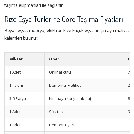
taşıma ekipmanları ile sağlanır.
Rize Eşya Türlerine Göre Taşıma Fiyatları
Beyaz eşya, mobilya, elektronik ve küçük eşyalar için ayrı maliyet
kalemleri bulunur.
Miktar
Öneri
Or
1 Adet
Orijinal kutu
700
1 Takım
Demontaj + etiket
250
3-6 Parça
Kırılmaya karşı ambalaj
800
1 Adet
Sök-tak
900
1 Adet
Demontaj şart
150