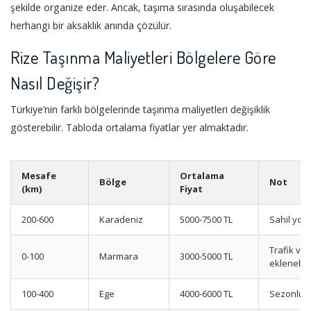
şekilde organize eder. Ancak, taşıma sırasında oluşabilecek
herhangi bir aksaklık anında çözülür.
Rize Taşınma Maliyetleri Bölgelere Göre
Nasıl Değişir?
Türkiye’nin farklı bölgelerinde taşınma maliyetleri değişiklik
gösterebilir. Tabloda ortalama fiyatlar yer almaktadır.
Mesafe
Ortalama
Bölge
Not
(km)
Fiyat
200-600
Karadeniz
5000-7500 TL
Sahil yolu
Trafik ve 
0-100
Marmara
3000-5000 TL
eklenebili
100-400
Ege
4000-6000 TL
Sezonluk 