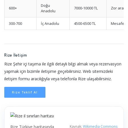
Doğu
600+
7000-10000 TL
Zor arazi ş
Anadolu
300-700
İç Anadolu
4500-6500 TL
Mesafe uz
Rize İletişim
Rize Şehir içi taşıma ile ilgili detaylı bilgi almak veya rezervasyon
yapmak için bizimle iletişime geçebilirsiniz. Web sitemizdeki
iletişim formu aracılığıyla veya telefonla Rize ulaşabilirsiniz.
Rize Teklif Al
Rize Türkiye haritasında
Kaynak:
Wikimedia Commons