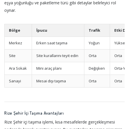
eşya yoğunluğu ve paketleme türü gibi detaylar belirleyici rol
oynar.
Bölge
İpucu
Trafik
Etki Dü
Merkez
Erken saat taşıma
Yoğun
Yüksek
Site
Site kurallarını teyit edin
Orta
Orta
Ara Sokak
Mini araç planı
Değişken
Orta-Yü
Sanayi
Mesai dışı taşıma
Orta
Orta
Rize Şehir İçi Taşıma Avantajları
Rize Şehir içi taşıma işlemi, kısa mesafelerde gerçekleşmesi