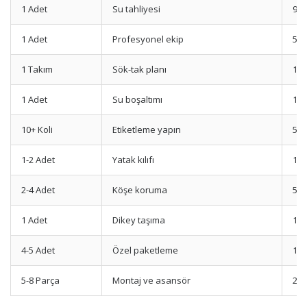
1 Adet
Su tahliyesi
900
1 Adet
Profesyonel ekip
500
1 Takım
Sök-tak planı
150
1 Adet
Su boşaltımı
120
10+ Koli
Etiketleme yapın
500
1-2 Adet
Yatak kılıfı
100
2-4 Adet
Köşe koruma
500
1 Adet
Dikey taşıma
120
4-5 Adet
Özel paketleme
120
5-8 Parça
Montaj ve asansör
200