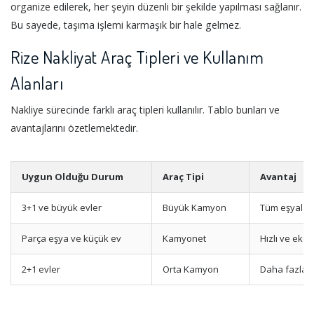
organize edilerek, her şeyin düzenli bir şekilde yapılması sağlanır.
Bu sayede, taşıma işlemi karmaşık bir hale gelmez.
Rize Nakliyat Araç Tipleri ve Kullanım
Alanları
Nakliye sürecinde farklı araç tipleri kullanılır. Tablo bunları ve
avantajlarını özetlemektedir.
Uygun Olduğu Durum
Araç Tipi
Avantaj
3+1 ve büyük evler
Büyük Kamyon
Tüm eşyaları
Parça eşya ve küçük ev
Kamyonet
Hızlı ve eko
2+1 evler
Orta Kamyon
Daha fazla y