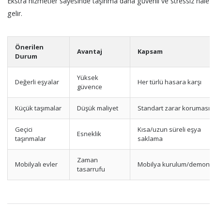
Ekstra hizmetler sayesinde taşınma daha güvenli ve stressiz hale
gelir.
Önerilen
Avantaj
Kapsam
Durum
Yüksek
Değerli eşyalar
Her türlü hasara karşı
güvence
Küçük taşımalar
Düşük maliyet
Standart zarar koruması
Geçici
Kısa/uzun süreli eşya
Esneklik
taşınmalar
saklama
Zaman
Mobilyalı evler
Mobilya kurulum/demontaj
tasarrufu