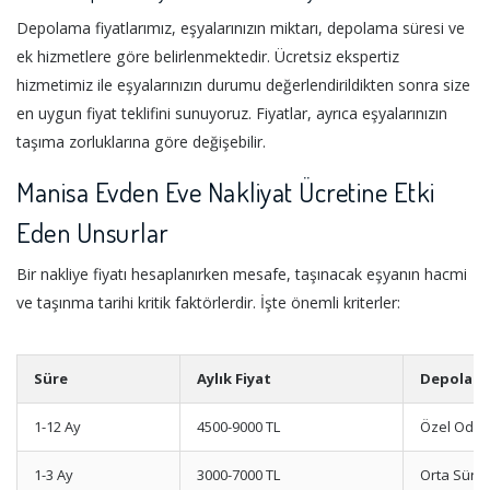
Depolama fiyatlarımız, eşyalarınızın miktarı, depolama süresi ve
ek hizmetlere göre belirlenmektedir. Ücretsiz ekspertiz
hizmetimiz ile eşyalarınızın durumu değerlendirildikten sonra size
en uygun fiyat teklifini sunuyoruz. Fiyatlar, ayrıca eşyalarınızın
taşıma zorluklarına göre değişebilir.
Manisa Evden Eve Nakliyat Ücretine Etki
Eden Unsurlar
Bir nakliye fiyatı hesaplanırken mesafe, taşınacak eşyanın hacmi
ve taşınma tarihi kritik faktörlerdir. İşte önemli kriterler:
Süre
Aylık Fiyat
Depolama
1-12 Ay
4500-9000 TL
Özel Oda
1-3 Ay
3000-7000 TL
Orta Süre