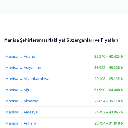
Selendi Eşya Depolama
Soma Eşya Depolama
Şehzadeler Eşya Depolam
Turgutlu Eşya Depolama
a
Manisa Şehirlerarası Nakliyat Güzergahları ve Fiyatları
Yunusemre Eşya Depolam
a
Manisa → Adana
32.340 – 40.425 ₺
Manisa → Adıyaman
39.622 – 49.528 ₺
Manisa → Afyonkarahisar
20.108 – 25.135 ₺
Manisa → Ağrı
51.590 – 64.488 ₺
Manisa → Aksaray
28.094 – 35.118 ₺
Manisa → Amasya
34.452 – 43.065 ₺
Manisa → Ankara
25.454 – 31.818 ₺