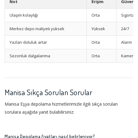
Not
Erişim
Güvenli
Ulaşım kolaylığı
Orta
Sigorta
Merkez depo maliyeti yüksek
Yüksek
24/7
Yazları doluluk artar
Orta
Alarm
Sezonluk dalgalanma
Orta
Kamera
Manisa Sıkça Sorulan Sorular
Manisa Eşya depolama hizmetlerimizle ilgili sıkça sorulan
sorulara aşağıda yanıt bulabilirsiniz:
Manisa Depolama fiyatları nasıl belirleniyor?