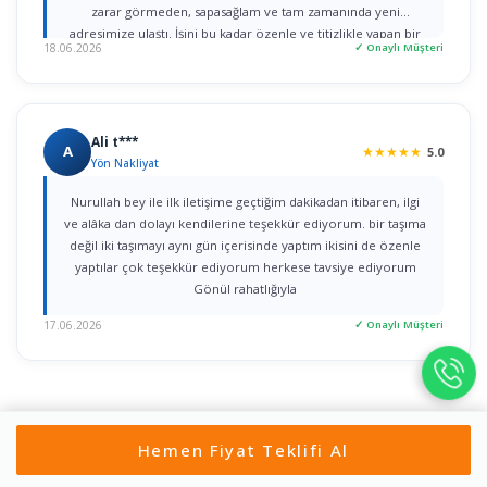
zarar görmeden, sapasağlam ve tam zamanında yeni
adresimize ulaştı. İşini bu kadar özenle ve titizlikle yapan bir
18.06.2026
✓ Onaylı Müşteri
firmaya rastlamak gerçekten büyük şans. Herkese gönül
rahatlığıyla tavsiye ederim!
Ali t***
A
★
★
★
★
★
5.0
Yön Nakliyat
Nurullah bey ile ilk iletişime geçtiğim dakikadan itibaren, ilgi
ve alâka dan dolayı kendilerine teşekkür ediyorum. bir taşıma
değil iki taşımayı aynı gün içerisinde yaptım ikisini de özenle
yaptılar çok teşekkür ediyorum herkese tavsiye ediyorum
Gönül rahatlığıyla
17.06.2026
✓ Onaylı Müşteri
Hemen Fiyat Teklifi Al