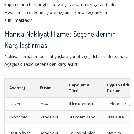
kapsamında herhangi bir kayıp yaşamamanızı garanti eder.
Eşyalarınızın değerine göre uygun sigorta seçenekleri
sunulmaktadır.
Manisa Nakliyat Hizmet Seçeneklerinin
Karşılaştırması
Nakliyat firmaları farklı ihtiyaçlara yönelik çeşitli hizmetler sunar.
Aşağıdaki tablo seçenekleri karşılaştırır.
Depolama
Uygun Olduğ
Avantaj
Erişim
Türü
Durum
Güvenli
7/24
İklim Kontrollü
Elektronik/eşy
Ekonomik
Randevulu
Standart Depo
Kısa süreli
Uygun fiyat
Randevulu
Paylaşımlı Alan
Mevsimlik