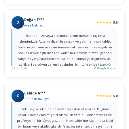
Doğan T***
D
★
★
★
★
★
5.0
Aysa Nakliyat
"İstanbul - Amasya arasındaki uzun mesafeli taşınma
işlemimizde Aysa Nakliyat ile çalıştık ve çok memnun kaldık.
Sürecin planlanmasından Amasya’daki yeni evimize eşyaların
sorunsuz yerleştirilmesine kadar her detayla bizzat ilgilenen
Yahya Bey’e şükranlarımı sunarım. Kurumsal yaklaşımları, titiz
işçilikleri ve güven veren iletişimleri için tüm ekibe teşekkür
22.06.2026
✓ Onaylı Müşteri
ederim."
Cahide A***
C
★
★
★
★
★
5.0
Türk han nakliyat
Zeki Bey ve ekibine ne kadar teşekkür etsem az. Bugüne
kadar 7 kez ev taşımış biri olarak ilk defa bu kadar stressiz ve
profesyonel bir süreç yaşadım. Normalde her taşınmada illaki
bir hasar veya aksilik çıkardı; fakat bu sefer tek bir eşyam bile