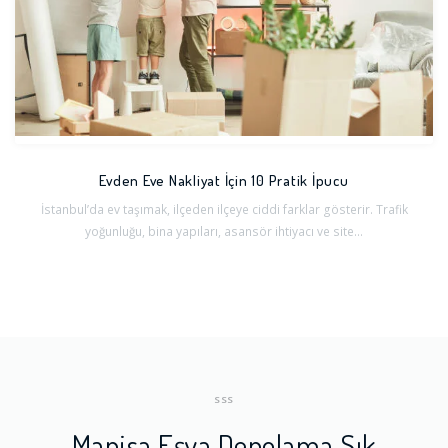
Evden Eve Nakliyat İçin 10 Pratik İpucu
İstanbul’da ev taşımak, ilçeden ilçeye ciddi farklar gösterir. Trafik
yoğunluğu, bina yapıları, asansör ihtiyacı ve site...
SSS
Manisa Eşya Depolama Sık