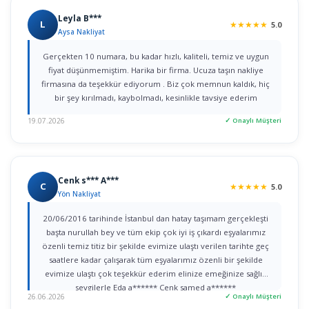
Leyla B***
L
★
★
★
★
★
5.0
Aysa Nakliyat
Gerçekten 10 numara, bu kadar hızlı, kaliteli, temiz ve uygun
fiyat düşünmemiştim. Harika bir firma. Ucuza taşın nakliye
firmasına da teşekkür ediyorum . Biz çok memnun kaldık, hiç
bir şey kırılmadı, kaybolmadı, kesinlikle tavsiye ederim
19.07.2026
✓ Onaylı Müşteri
Cenk s*** A***
C
★
★
★
★
★
5.0
Yön Nakliyat
20/06/2016 tarihinde İstanbul dan hatay taşımam gerçekleşti
başta nurullah bey ve tüm ekip çok iyi iş çıkardı eşyalarımız
özenli temiz titiz bir şekilde evimize ulaştı verilen tarihte geç
saatlere kadar çalışarak tüm eşyalarımız özenli bir şekilde
evimize ulaştı çok teşekkür ederim elinize emeğinize sağlık
sevgilerle Eda a****** Cenk samed a******
26.06.2026
✓ Onaylı Müşteri