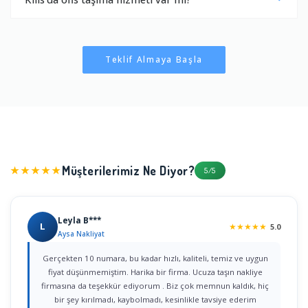
Teklif Almaya Başla
Müşterilerimiz Ne Diyor?
★★★★★
5/5
Leyla B***
L
★
★
★
★
★
5.0
Aysa Nakliyat
Gerçekten 10 numara, bu kadar hızlı, kaliteli, temiz ve uygun
fiyat düşünmemiştim. Harika bir firma. Ucuza taşın nakliye
firmasına da teşekkür ediyorum . Biz çok memnun kaldık, hiç
bir şey kırılmadı, kaybolmadı, kesinlikle tavsiye ederim