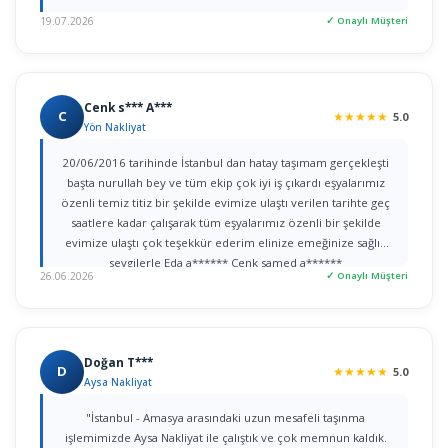
19.07.2026
✓ Onaylı Müşteri
Cenk s*** A***
C
★
★
★
★
★
5.0
Yön Nakliyat
20/06/2016 tarihinde İstanbul dan hatay taşımam gerçekleşti
başta nurullah bey ve tüm ekip çok iyi iş çıkardı eşyalarımız
özenli temiz titiz bir şekilde evimize ulaştı verilen tarihte geç
saatlere kadar çalışarak tüm eşyalarımız özenli bir şekilde
evimize ulaştı çok teşekkür ederim elinize emeğinize sağlık
sevgilerle Eda a****** Cenk samed a******
26.06.2026
✓ Onaylı Müşteri
Doğan T***
D
★
★
★
★
★
5.0
Aysa Nakliyat
"İstanbul - Amasya arasındaki uzun mesafeli taşınma
işlemimizde Aysa Nakliyat ile çalıştık ve çok memnun kaldık.