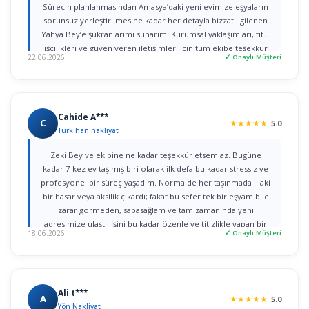
Sürecin planlanmasından Amasya’daki yeni evimize eşyaların
sorunsuz yerleştirilmesine kadar her detayla bizzat ilgilenen
Yahya Bey’e şükranlarımı sunarım. Kurumsal yaklaşımları, titiz
işçilikleri ve güven veren iletişimleri için tüm ekibe teşekkür
22.06.2026
✓ Onaylı Müşteri
ederim."
Cahide A***
C
★
★
★
★
★
5.0
Türk han nakliyat
Zeki Bey ve ekibine ne kadar teşekkür etsem az. Bugüne
kadar 7 kez ev taşımış biri olarak ilk defa bu kadar stressiz ve
profesyonel bir süreç yaşadım. Normalde her taşınmada illaki
bir hasar veya aksilik çıkardı; fakat bu sefer tek bir eşyam bile
zarar görmeden, sapasağlam ve tam zamanında yeni
adresimize ulaştı. İşini bu kadar özenle ve titizlikle yapan bir
18.06.2026
✓ Onaylı Müşteri
firmaya rastlamak gerçekten büyük şans. Herkese gönül
rahatlığıyla tavsiye ederim!
Ali t***
A
★
★
★
★
★
5.0
Yön Nakliyat