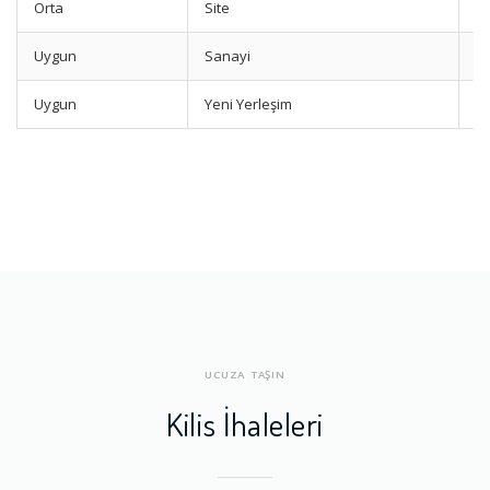
Orta
Site
O
Uygun
Sanayi
O
Uygun
Yeni Yerleşim
D
UCUZA TAŞIN
Kilis İhaleleri