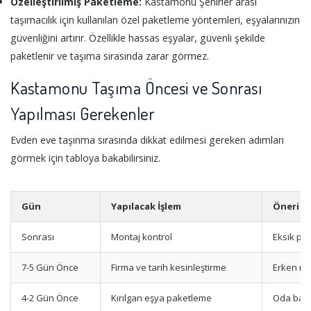
Özelleştirilmiş Paketleme:
Kastamonu Şehirler arası
taşımacılık için kullanılan özel paketleme yöntemleri, eşyalarınızın
güvenliğini artırır. Özellikle hassas eşyalar, güvenli şekilde
paketlenir ve taşıma sırasında zarar görmez.
Kastamonu Taşıma Öncesi ve Sonrası
Yapılması Gerekenler
Evden eve taşınma sırasında dikkat edilmesi gereken adımları
görmek için tabloya bakabilirsiniz.
Gün
Yapılacak İşlem
Öneri
Sonrası
Montaj kontrol
Eksik pa
7-5 Gün Önce
Firma ve tarih kesinleştirme
Erken re
4-2 Gün Önce
Kırılgan eşya paketleme
Oda bazl