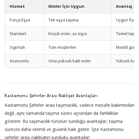
Hizmet
Kimler İçin Uygun
Avantaj
Parça Eşya
Tek eşya taşıma
Uygun fiyat
Standart
Küçük evler, az eşya
Temel taşım
Sigortalı
Tüm müşteriler
Maddi güve
Asansörlü
Orta-yüksek katlı evler
Yüksek kat k
Kastamonu Şehirler Arası Nakliyat Avantajları
Kastamonu Şehirler arası taşımacılık, sadece mesafe bakımından
değil, aynı zamanda taşıma süreci açısından da farklılıklar
gösterir. Bu taşımacılık türünün sunduğu avantajlar, taşıma
sürecini daha verimli ve güvenli hale getirir. İşte Kastamonu
şehirler arası nakliyatın sunduğu avantajlar: