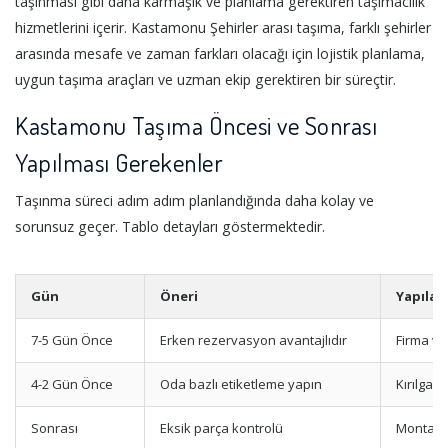
taşınması gibi daha karmaşık ve planlama gerektiren taşımacılık
hizmetlerini içerir. Kastamonu Şehirler arası taşıma, farklı şehirler
arasında mesafe ve zaman farkları olacağı için lojistik planlama,
uygun taşıma araçları ve uzman ekip gerektiren bir süreçtir.
Kastamonu Taşıma Öncesi ve Sonrası
Yapılması Gerekenler
Taşınma süreci adım adım planlandığında daha kolay ve
sorunsuz geçer. Tablo detayları göstermektedir.
Gün
Öneri
Yapılac
7-5 Gün Önce
Erken rezervasyon avantajlıdır
Firma ve
4-2 Gün Önce
Oda bazlı etiketleme yapın
Kırılgan
Sonrası
Eksik parça kontrolü
Montaj k