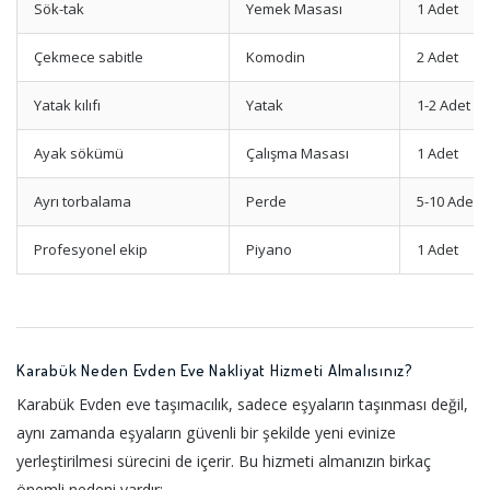
Sök-tak
Yemek Masası
1 Adet
Çekmece sabitle
Komodin
2 Adet
Yatak kılıfı
Yatak
1-2 Adet
Ayak sökümü
Çalışma Masası
1 Adet
Ayrı torbalama
Perde
5-10 Adet
Profesyonel ekip
Piyano
1 Adet
Karabük Neden Evden Eve Nakliyat Hizmeti Almalısınız?
Karabük Evden eve taşımacılık, sadece eşyaların taşınması değil,
aynı zamanda eşyaların güvenli bir şekilde yeni evinize
yerleştirilmesi sürecini de içerir. Bu hizmeti almanızın birkaç
önemli nedeni vardır: