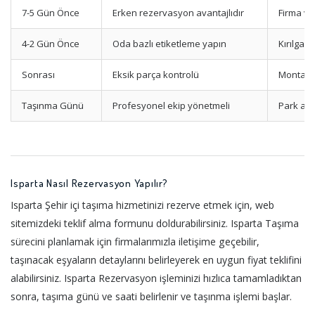
7-5 Gün Önce
Erken rezervasyon avantajlıdır
Firma ve
4-2 Gün Önce
Oda bazlı etiketleme yapın
Kırılgan
Sonrası
Eksik parça kontrolü
Montaj k
Taşınma Günü
Profesyonel ekip yönetmeli
Park ala
Isparta Nasıl Rezervasyon Yapılır?
Isparta Şehir içi taşıma hizmetinizi rezerve etmek için, web
sitemizdeki teklif alma formunu doldurabilirsiniz. Isparta Taşıma
sürecini planlamak için firmalarımızla iletişime geçebilir,
taşınacak eşyaların detaylarını belirleyerek en uygun fiyat teklifini
alabilirsiniz. Isparta Rezervasyon işleminizi hızlıca tamamladıktan
sonra, taşıma günü ve saati belirlenir ve taşınma işlemi başlar.