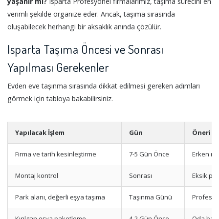
yaşanır mı?
Isparta Profesyonel firmalarımız, taşıma sürecini en
verimli şekilde organize eder. Ancak, taşıma sırasında
oluşabilecek herhangi bir aksaklık anında çözülür.
Isparta Taşıma Öncesi ve Sonrası
Yapılması Gerekenler
Evden eve taşınma sırasında dikkat edilmesi gereken adımları
görmek için tabloya bakabilirsiniz.
Yapılacak İşlem
Gün
Öneri
Firma ve tarih kesinleştirme
7-5 Gün Önce
Erken re
Montaj kontrol
Sonrası
Eksik pa
Park alanı, değerli eşya taşıma
Taşınma Günü
Profesyo
Kırılgan eşya paketleme
4-2 Gün Önce
Oda bazl