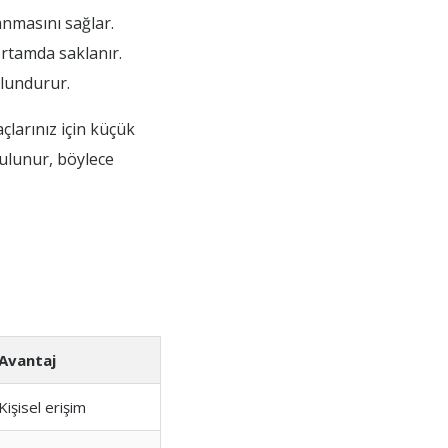
anmasını sağlar.
 ortamda saklanır.
ulundurur.
çlarınız için küçük
bulunur, böylece
Avantaj
Kişisel erişim