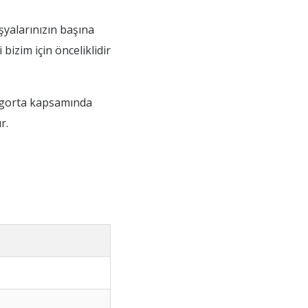
şyalarınızın başına
izim için önceliklidir
 sigorta kapsamında
r.