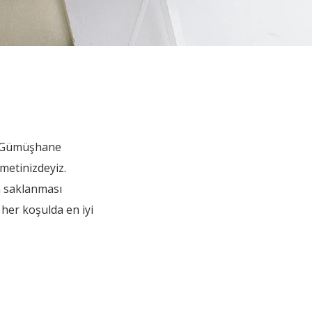
. Gümüşhane
metinizdeyiz.
n saklanması
 her koşulda en iyi