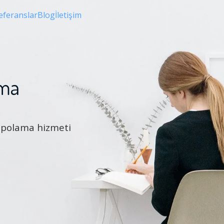
eferanslar
Blog
İletişim
ama
Depolama hizmeti