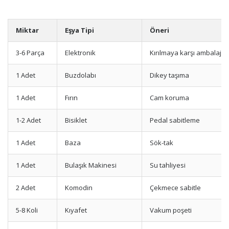
Miktar
Eşya Tipi
Öneri
3-6 Parça
Elektronik
Kırılmaya karşı ambalaj
1 Adet
Buzdolabı
Dikey taşıma
1 Adet
Fırın
Cam koruma
1-2 Adet
Bisiklet
Pedal sabitleme
1 Adet
Baza
Sök-tak
1 Adet
Bulaşık Makinesi
Su tahliyesi
2 Adet
Komodin
Çekmece sabitle
5-8 Koli
Kıyafet
Vakum poşeti