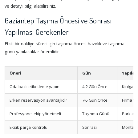
ve detaylı bilgi alabilirsiniz.
Gaziantep Taşıma Öncesi ve Sonrası
Yapılması Gerekenler
Etkili bir nakliye süreci için taşınma öncesi hazırlık ve taşınma
günü yapılacaklar önemlidir.
Öneri
Gün
Yapılac
Oda bazlı etiketleme yapın
4-2 Gün Önce
Kırılgan
Erken rezervasyon avantajlıdır
7-5 Gün Önce
Firma ve
Profesyonel ekip yönetmeli
Taşınma Günü
Park ala
Eksik parça kontrolü
Sonrası
Montaj k