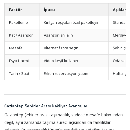
Faktör
İpucu
Açıklam
Paketleme
Kırılgan eşyaları özel paketleyin
Standart
Kat / Asansör
Asansör izni alın
Merdiven
Mesafe
Alternatif rota seçin
Şehir içi 
Eşya Hacmi
Video keşif kullanın
Oda sayıs
Tarih / Saat
Erken rezervasyon yapın
Hafta içi 
Gaziantep Şehirler Arası Nakliyat Avantajları
Gaziantep Şehirler arası taşımacılık, sadece mesafe bakımından
değil, aynı zamanda taşıma süreci açısından da farklılıklar
gösterir. Bu taşımacılık türünün sunduğu avantajlar, taşıma