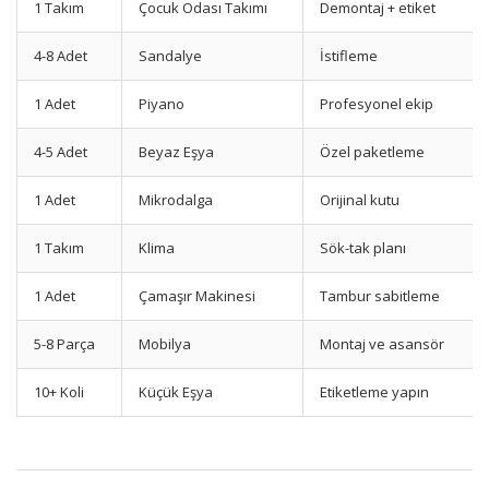
1 Takım
Çocuk Odası Takımı
Demontaj + etiket
4-8 Adet
Sandalye
İstifleme
1 Adet
Piyano
Profesyonel ekip
4-5 Adet
Beyaz Eşya
Özel paketleme
1 Adet
Mikrodalga
Orijinal kutu
1 Takım
Klima
Sök-tak planı
1 Adet
Çamaşır Makinesi
Tambur sabitleme
5-8 Parça
Mobilya
Montaj ve asansör
10+ Koli
Küçük Eşya
Etiketleme yapın