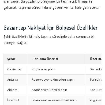
işler vardır. Bu yüzden profesyonel bir taşımacılık firması ile
çalışmak, taşınma sürecini daha güvenli ve hızlı hale getirecektir.
Gaziantep Nakliyat İçin Bölgesel Özellikler
Şehir özelliklerini bilmek, taşıma sürecinde daha sorunsuz bir
deneyim sağlar.
Şehir
Planlama Önerisi
Özel Dur
Gaziantep
Küçük araç planı
Dar sokak 
Antalya
Rezervasyonu önceden yapın
Turistik b
Ankara
Asansör izni kontrol edin
Site kurall
İstanbul
Erken saat ve asansör kullanımı
Yoğun trafi