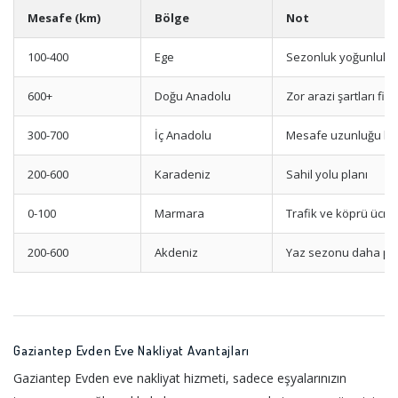
Mesafe (km)
Bölge
Not
100-400
Ege
Sezonluk yoğunluk et
600+
Doğu Anadolu
Zor arazi şartları fiyat
300-700
İç Anadolu
Mesafe uzunluğu beli
200-600
Karadeniz
Sahil yolu planı
0-100
Marmara
Trafik ve köprü ücret
200-600
Akdeniz
Yaz sezonu daha pa
Gaziantep Evden Eve Nakliyat Avantajları
Gaziantep Evden eve nakliyat hizmeti, sadece eşyalarınızın