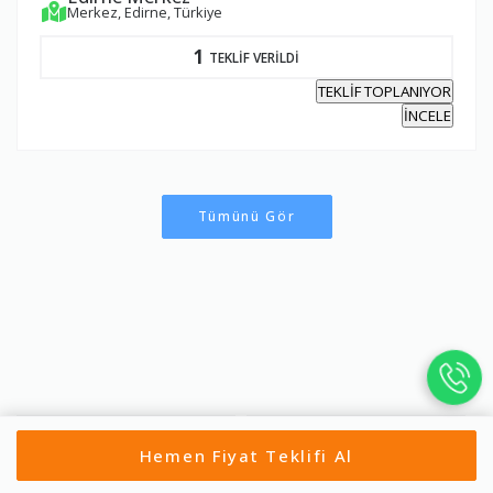
Merkez, Edirne, Türkiye
1
TEKLİF VERİLDİ
TEKLİF TOPLANIYOR
İNCELE
Tümünü Gör
Enez Parça Eşya Taşıma
Havsa Parça Eşya Taşıma
Hemen Fiyat Teklifi Al