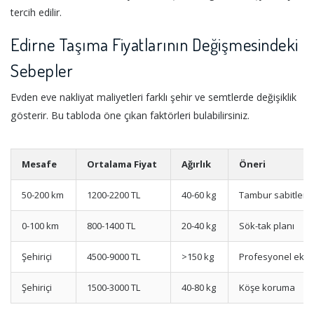
tercih edilir.
Edirne Taşıma Fiyatlarının Değişmesindeki
Sebepler
Evden eve nakliyat maliyetleri farklı şehir ve semtlerde değişiklik
gösterir. Bu tabloda öne çıkan faktörleri bulabilirsiniz.
Mesafe
Ortalama Fiyat
Ağırlık
Öneri
50-200 km
1200-2200 TL
40-60 kg
Tambur sabitlem
0-100 km
800-1400 TL
20-40 kg
Sök-tak planı
Şehiriçi
4500-9000 TL
>150 kg
Profesyonel ekip
Şehiriçi
1500-3000 TL
40-80 kg
Köşe koruma