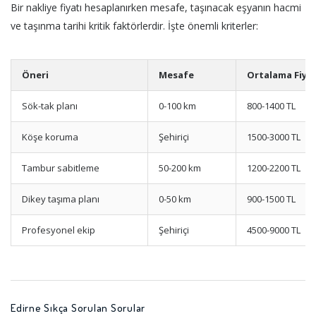
Bir nakliye fiyatı hesaplanırken mesafe, taşınacak eşyanın hacmi
ve taşınma tarihi kritik faktörlerdir. İşte önemli kriterler:
Öneri
Mesafe
Ortalama Fiya
Sök-tak planı
0-100 km
800-1400 TL
Köşe koruma
Şehiriçi
1500-3000 TL
Tambur sabitleme
50-200 km
1200-2200 TL
Dikey taşıma planı
0-50 km
900-1500 TL
Profesyonel ekip
Şehiriçi
4500-9000 TL
Edirne Sıkça Sorulan Sorular