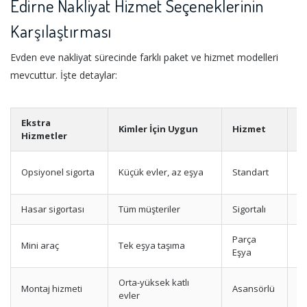
Edirne Nakliyat Hizmet Seçeneklerinin
Karşılaştırması
Evden eve nakliyat sürecinde farklı paket ve hizmet modelleri
mevcuttur. İşte detaylar:
Ekstra
Kimler İçin Uygun
Hizmet
A
Hizmetler
T
Opsiyonel sigorta
Küçük evler, az eşya
Standart
p
Hasar sigortası
Tüm müşteriler
Sigortalı
M
Parça
Mini araç
Tek eşya taşıma
Uy
Eşya
Orta-yüksek katlı
Montaj hizmeti
Asansörlü
Yü
evler