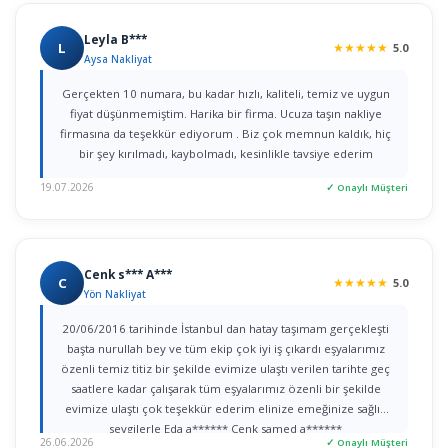
Leyla B***
L
★
★
★
★
★
5.0
Aysa Nakliyat
Gerçekten 10 numara, bu kadar hızlı, kaliteli, temiz ve uygun
fiyat düşünmemiştim. Harika bir firma. Ucuza taşın nakliye
firmasına da teşekkür ediyorum . Biz çok memnun kaldık, hiç
bir şey kırılmadı, kaybolmadı, kesinlikle tavsiye ederim
19.07.2026
✓ Onaylı Müşteri
Cenk s*** A***
C
★
★
★
★
★
5.0
Yön Nakliyat
20/06/2016 tarihinde İstanbul dan hatay taşımam gerçekleşti
başta nurullah bey ve tüm ekip çok iyi iş çıkardı eşyalarımız
özenli temiz titiz bir şekilde evimize ulaştı verilen tarihte geç
saatlere kadar çalışarak tüm eşyalarımız özenli bir şekilde
evimize ulaştı çok teşekkür ederim elinize emeğinize sağlık
sevgilerle Eda a****** Cenk samed a******
26.06.2026
✓ Onaylı Müşteri