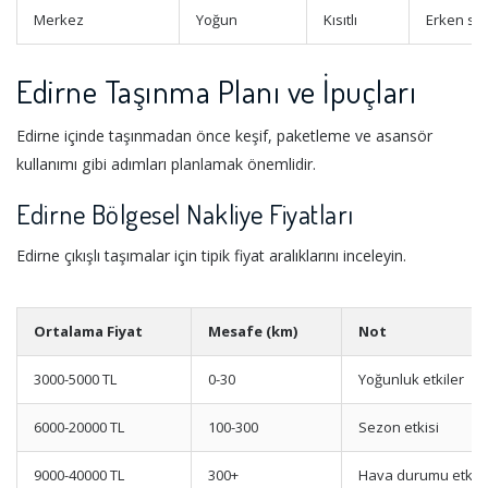
Merkez
Yoğun
Kısıtlı
Erken sa
Edirne Taşınma Planı ve İpuçları
Edirne içinde taşınmadan önce keşif, paketleme ve asansör
kullanımı gibi adımları planlamak önemlidir.
Edirne Bölgesel Nakliye Fiyatları
Edirne çıkışlı taşımalar için tipik fiyat aralıklarını inceleyin.
Ortalama Fiyat
Mesafe (km)
Not
3000-5000 TL
0-30
Yoğunluk etkiler
6000-20000 TL
100-300
Sezon etkisi
9000-40000 TL
300+
Hava durumu etkisi