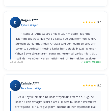
Doğan T***
D
★
★
★
★
★
5.0
Aysa Nakliyat
"İstanbul - Amasya arasındaki uzun mesafeli taşınma
işlemimizde Aysa Nakliyat ile çalıştık ve çok memnun kaldık.
Sürecin planlanmasından Amasya’daki yeni evimize eşyaların
sorunsuz yerleştirilmesine kadar her detayla bizzat ilgilenen
Yahya Bey’e şükranlarımı sunarım. Kurumsal yaklaşımları, titiz
işçilikleri ve güven veren iletişimleri için tüm ekibe teşekkür
22.06.2026
✓ Onaylı Müşteri
ederim."
Cahide A***
C
★
★
★
★
★
5.0
Türk han nakliyat
Zeki Bey ve ekibine ne kadar teşekkür etsem az. Bugüne
kadar 7 kez ev taşımış biri olarak ilk defa bu kadar stressiz ve
profesyonel bir süreç yaşadım. Normalde her taşınmada illaki