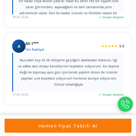
bir hasar veya aksilik çıkardı; fakat bu sefer tek bir eşyam bile
zarar görmeden, sapasağlam ve tam zamanında yeni
adresimize ulaştı. İşini bu kadar özenle ve titizlikle yapan bir
18.06.2026
✓ Onaylı Müşteri
firmaya rastlamak gerçekten büyük şans. Herkese gönül
rahatlığıyla tavsiye ederim!
Ali t***
A
★
★
★
★
★
5.0
Yön Nakliyat
Nurullah bey ile ilk iletişime geçtiğim dakikadan itibaren, ilgi
ve alâka dan dolayı kendilerine teşekkür ediyorum. bir taşıma
değil iki taşımayı aynı gün içerisinde yaptım ikisini de özenle
yaptılar çok teşekkür ediyorum herkese tavsiye ediyorum
Gönül rahatlığıyla
17.06.2026
✓ Onaylı Müşteri
Hemen Fiyat Teklifi Al