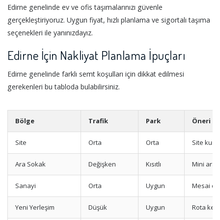
Edirne genelinde ev ve ofis taşımalarınızı güvenle
gerçekleştiriyoruz. Uygun fiyat, hızlı planlama ve sigortalı taşıma
seçenekleri ile yanınızdayız.
Edirne İçin Nakliyat Planlama İpuçları
Edirne genelinde farklı semt koşulları için dikkat edilmesi
gerekenleri bu tabloda bulabilirsiniz.
Bölge
Trafik
Park
Öneri
Site
Orta
Orta
Site kural
Ara Sokak
Değişken
Kısıtlı
Mini araç
Sanayi
Orta
Uygun
Mesai dış
Yeni Yerleşim
Düşük
Uygun
Rota keşf