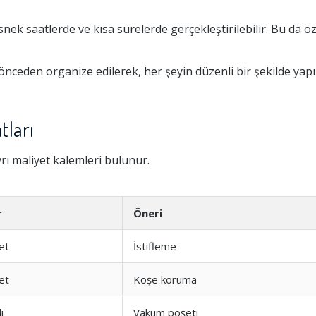
snek saatlerde ve kısa sürelerde gerçekleştirilebilir. Bu da öze
 önceden organize edilerek, her şeyin düzenli bir şekilde yapı
tları
rı maliyet kalemleri bulunur.
r
Öneri
et
İstifleme
et
Köşe koruma
i
Vakum poşeti