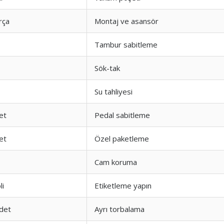
rça
Montaj ve asansör
Tambur sabitleme
Sök-tak
Su tahliyesi
et
Pedal sabitleme
et
Özel paketleme
Cam koruma
li
Etiketleme yapın
det
Ayrı torbalama