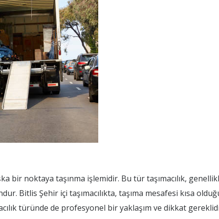
şka bir noktaya taşınma işlemidir. Bu tür taşımacılık, genellikl
ndur. Bitlis Şehir içi taşımacılıkta, taşıma mesafesi kısa olduğ
cılık türünde de profesyonel bir yaklaşım ve dikkat gereklidi