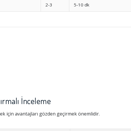
2-3
5-10 dk
ştırmalı İnceleme
k için avantajları gözden geçirmek önemlidir.