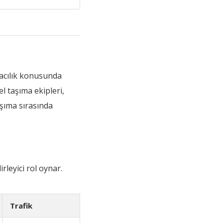
ımacılık konusunda
l taşıma ekipleri,
aşıma sırasında
rleyici rol oynar.
Trafik